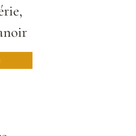
rie,
anoir
t